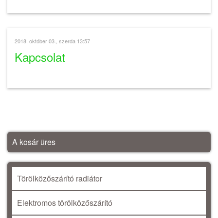
2018. október 03., szerda 13:57
Kapcsolat
A kosár üres
Törölközőszárító radiátor
Elektromos törölközőszárító