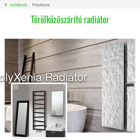
radiátorok
PolyXenia
Törölközőszárító radiátor
olyXenia Radiátor