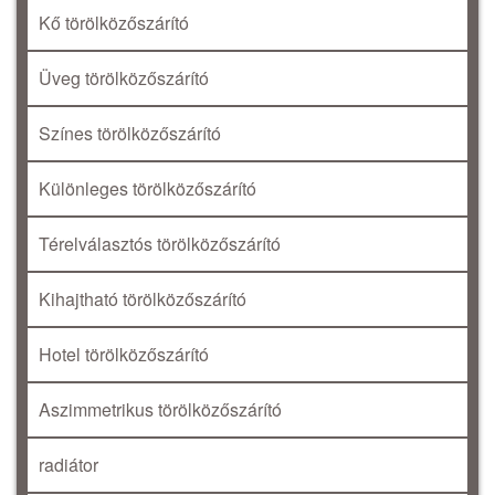
Kő törölközőszárító
Üveg törölközőszárító
Színes törölközőszárító
Különleges törölközőszárító
Térelválasztós törölközőszárító
Kihajtható törölközőszárító
Hotel törölközőszárító
Aszimmetrikus törölközőszárító
radiátor