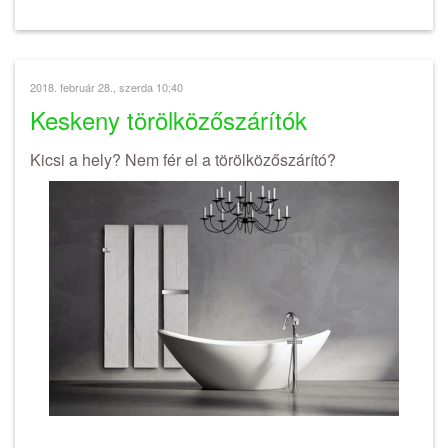
2018. február 28., szerda 10:40
Keskeny törölközőszárítók
Kicsi a hely? Nem fér el a törölközőszárító?