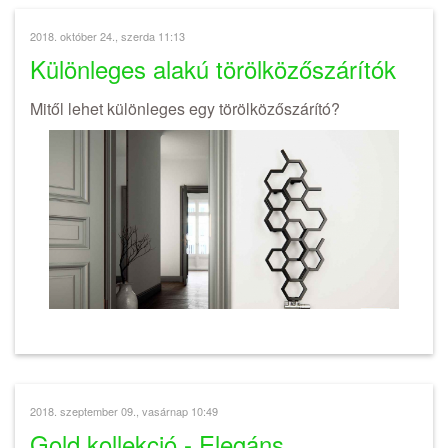
2018. október 24., szerda 11:13
Különleges alakú törölközőszárítók
Mitől lehet különleges egy törölközőszárító?
2018. szeptember 09., vasárnap 10:49
Gold kollekció - Elegáns