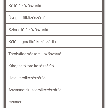
Kő törölközőszárító
Üveg törölközőszárító
Színes törölközőszárító
Különleges törölközőszárító
Térelválasztós törölközőszárító
Kihajtható törölközőszárító
Hotel törölközőszárító
Aszimmetrikus törölközőszárító
radiátor