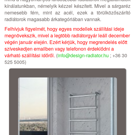
kínálatunkban, némelyik kézzel készített. Mivel a sárgaréz
nemesebb fém, mint az acél, ezek a törülközőszárító
radiátorok magasabb árkategóriában vannak.
Felhívjuk figyelmét, hogy egyes modellek szállítási ideje
megnövekszik, mivel a legtöbb radiátorgyár leáll december
végén január elején. Ezért kérjük, hogy megrendelés előtt
szíveskedjen emailben vagy telefonon érdeklődni a
várható szállítási időről.
(
info@design-radiator.hu
; +36 30
525 5005)