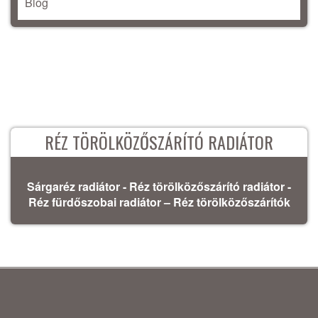
Blog
RÉZ TÖRÖLKÖZŐSZÁRÍTÓ RADIÁTOR
Sárgaréz radiátor - Réz törölközőszárító radiátor -
Réz fürdőszobai radiátor – Réz törölközőszárítók