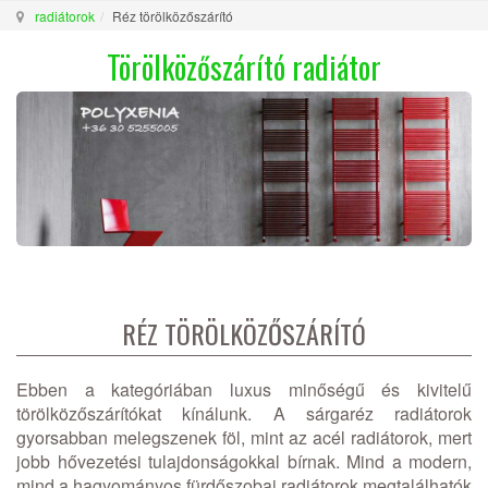
radiátorok
Réz törölközőszárító
Törölközőszárító radiátor
RÉZ TÖRÖLKÖZŐSZÁRÍTÓ
Ebben a kategóriában luxus minőségű és kivitelű
törölközőszárítókat kínálunk. A sárgaréz radiátorok
gyorsabban melegszenek föl, mint az acél radiátorok, mert
jobb hővezetési tulajdonságokkal bírnak. Mind a modern,
mind a hagyományos fürdőszobai radiátorok megtalálhatók