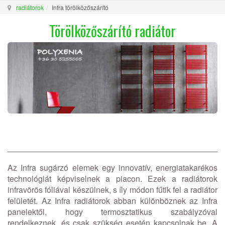
radiátorok
Infra törölközőszárító
Törölközőszárító radiátor
Az Infra sugárzó elemek egy innovatív, energiatakarékos
technológiát képviselnek a piacon. Ezek a radiátorok
infravörös fóliával készülnek, s íly módon fűtik fel a radiátor
felületét. Az Infra radiátorok abban különböznek az Infra
panelektől, hogy termosztatikus szabályzóval
rendelkeznek, és csak szükség esetén kapcsolnak be. A