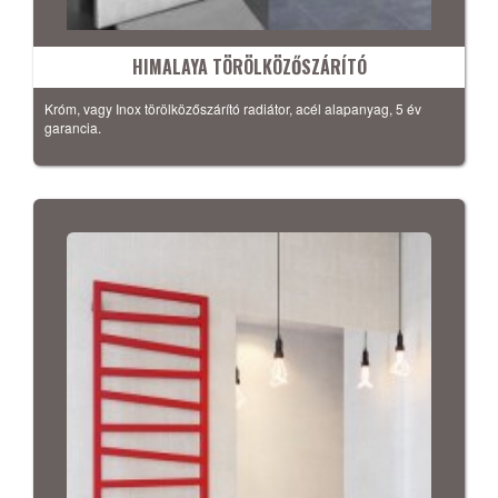
HIMALAYA TÖRÖLKÖZŐSZÁRÍTÓ
Króm, vagy Inox törölközőszárító radiátor, acél alapanyag, 5 év
garancia.