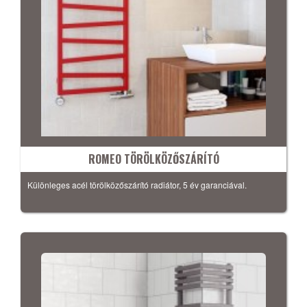
ROMEO TÖRÖLKÖZŐSZÁRÍTÓ
Különleges acél törölközőszárító radiátor, 5 év garanciával.