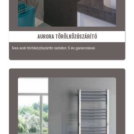
AURORA TÖRÖLKÖZŐSZÁRÍTÓ
Íves acél törölközőszárító radiátor, 5 év garanciával.