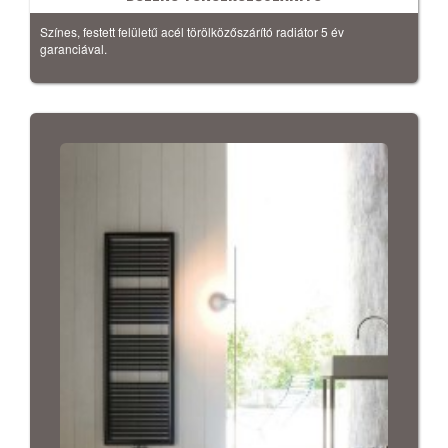
Színes, festett felületű acél törölközőszárító radiátor 5 év
garanciával.