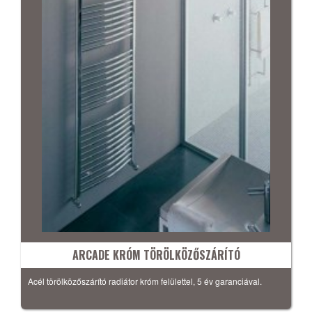
ARCADE KRÓM TÖRÖLKÖZŐSZÁRÍTÓ
Acél törölközőszárító radiátor króm felülettel, 5 év garanciával.