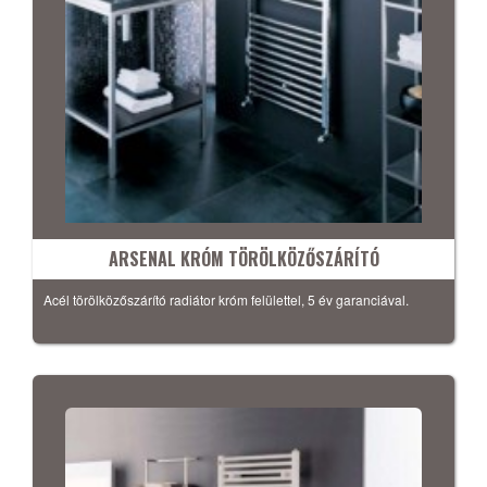
ARSENAL KRÓM TÖRÖLKÖZŐSZÁRÍTÓ
Acél törölközőszárító radiátor króm felülettel, 5 év garanciával.