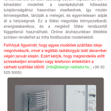
kőradiátor modellek a cserépkályhák hőleadási
tulajdonságához hasonlóan viselkednek, így miután
felmelegedtek, tárolják a meleget, és egyenletesen adják
át a helyiségnek. Ez a fűtési megoldás környezetbarát,
energiatakarékos, és a meglévő fűtési rendszertől
függetlenül használható. Online áruházunkban többféle
színben rendelhet az Infra fürdőszobai modellekből.
Felhívjuk figyelmét, hogy egyes modellek szállítási ideje
megnövekszik, mivel a legtöbb radiátorgyár leáll december
végén január elején. Ezért kérjük, hogy megrendelés előtt
szíveskedjen emailben vagy telefonon érdeklődni a
várható szállítási időről.
(
info@design-radiator.hu
; +36 30
525 5005)