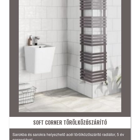
SOFT CORNER TÖRÖLKÖZŐSZÁRÍTÓ
Sarokba és sarokra helyezhető acél törölközőszárító radiátor, 5 év
garanciával.