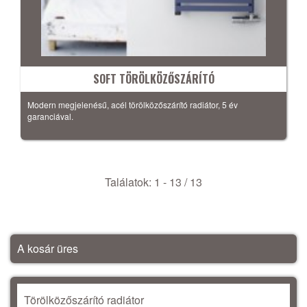
SOFT TÖRÖLKÖZŐSZÁRÍTÓ
Modern megjelenésű, acél törölközőszárító radiátor, 5 év
garanciával.
Találatok: 1 - 13 / 13
A kosár üres
Törölközőszárító radiátor