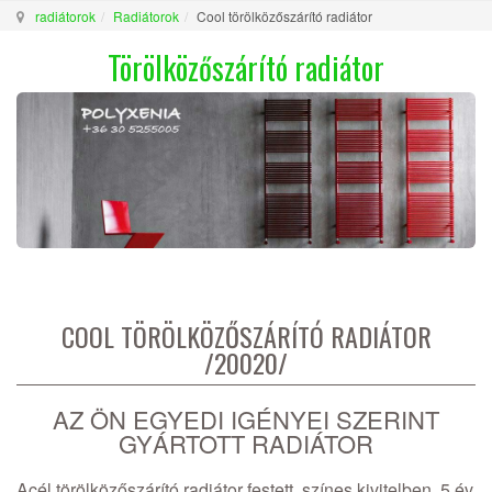
radiátorok
Radiátorok
Cool törölközőszárító radiátor
Törölközőszárító radiátor
COOL TÖRÖLKÖZŐSZÁRÍTÓ RADIÁTOR
/20020/
AZ ÖN EGYEDI IGÉNYEI SZERINT
GYÁRTOTT RADIÁTOR
Acél törölközőszárító radiátor festett, színes kivitelben, 5 év