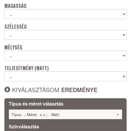
MAGASSÁG
SZÉLESSÉG
MÉLYSÉG
TELJESÍTMÉNY (WATT)
KIVÁLASZTÁSOM
EREDMÉNYE
Típus és méret választás
Típus: .; Méret: .x.x.; . Watt;
Színválasztás