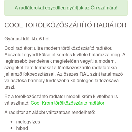
A radiátorokat egyedileg gyártjuk az Ön számára!
COOL TÖRÖLKÖZŐSZÁRÍTÓ RADIÁTOR
Gyártási idő: kb. 6 hét.
Cool radiátor: ultra modern törölközőszárító radiátor.
Abszolút egyedi külsejét keretes kivitele határozza meg. A
legfrissebb trendeknek megfelelően vegyíti a modern,
szögeket záró formákat a törölközőszárító radiátorokra
jellemző fokbeosztással. Az összes RAL színt tartalmazó
választéka bármely fürdőszoba különleges tartozékává
teszi.
Ez a törölközőszárító radiátor modell króm kivitelben is
választható:
Cool Króm törölközőszárító radiátor
A radiátor az alábbi változatban rendelhető:
melegvizes
hibrid