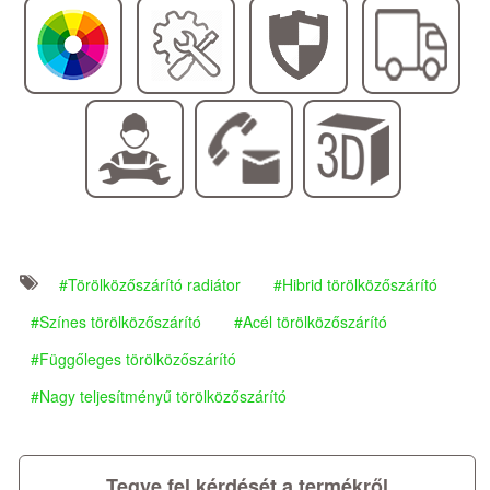
Törölközőszárító radiátor
Hibrid törölközőszárító
Színes törölközőszárító
Acél törölközőszárító
Függőleges törölközőszárító
Nagy teljesítményű törölközőszárító
Tegye fel kérdését a termékről