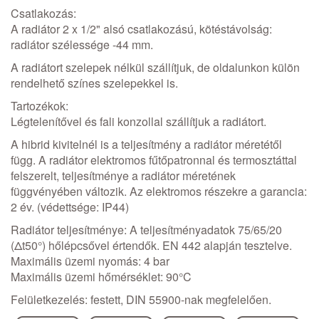
Csatlakozás:
A radiátor 2 x 1/2" alsó csatlakozású, kötéstávolság:
radiátor szélessége -44 mm.
A radiátort szelepek nélkül szállítjuk, de oldalunkon külön
rendelhető színes szelepekkel is.
Tartozékok:
Légtelenítővel és fali konzollal szállítjuk a radiátort.
A hibrid kivitelnél is a teljesítmény a radiátor méretétől
függ. A radiátor elektromos fűtőpatronnal és termosztáttal
felszerelt, teljesítménye a radiátor méretének
függvényében változik. Az elektromos részekre a garancia:
2 év. (védettsége: IP44)
Radiátor teljesítménye: A teljesítményadatok 75/65/20
(Δt50°) hőlépcsővel értendők. EN 442 alapján tesztelve.
Maximális üzemi nyomás: 4 bar
Maximális üzemi hőmérséklet: 90°C
Felületkezelés: festett, DIN 55900-nak megfelelően.