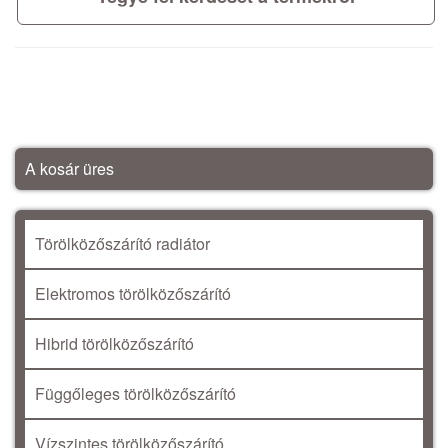
A kosár üres
Törölközőszárító radiátor
Elektromos törölközőszárító
Hibrid törölközőszárító
Függőleges törölközőszárító
Vízszintes törölközőszárító