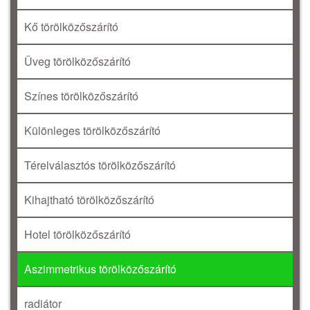
Kő törölközőszárító
Üveg törölközőszárító
Színes törölközőszárító
Különleges törölközőszárító
Térelválasztós törölközőszárító
Kihajtható törölközőszárító
Hotel törölközőszárító
Aszimmetrikus törölközőszárító
radiátor