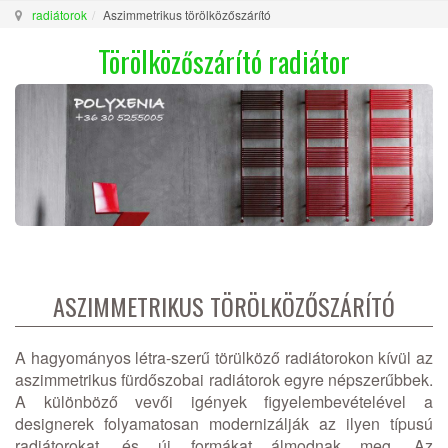
radiátorok
Aszimmetrikus törölközőszárító
Törölközőszárító radiátor
ASZIMMETRIKUS TÖRÖLKÖZŐSZÁRÍTÓ
A hagyományos létra-szerű törülköző radiátorokon kívül az
aszimmetrikus fürdőszobai radiátorok egyre népszerűbbek.
A különböző vevői igények figyelembevételével a
designerek folyamatosan modernizálják az ilyen típusú
radiátorokat, és új formákat álmodnak meg. Az