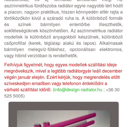
aszimmetrikus fürdőszoba radiátor egyre nagyobb tért hódít
a piacon, nagyon praktikus, hiszen könnyedén elfér rajta a
törölközőkön kívül a száradó ruha is. A különböző formák
és színek bármilyen enteriőrbe illeszthetők,
sokféleségüknek köszönhetően. Az aszimmetrikus radiátor
modellek is különböző anyagokból készülnek, különböző
csőprofillal (kerek, téglalap alakú és lapos). Alkalmasak
bármilyen melegvíz-fűtéshez, opcionálisan elektromos,
vagy hibrid verzióban is rendelhetők.
Felhívjuk figyelmét, hogy egyes modellek szállítási ideje
megnövekszik, mivel a legtöbb radiátorgyár leáll december
végén január elején. Ezért kérjük, hogy megrendelés előtt
szíveskedjen emailben vagy telefonon érdeklődni a
várható szállítási időről.
(
info@design-radiator.hu
; +36 30
525 5005)