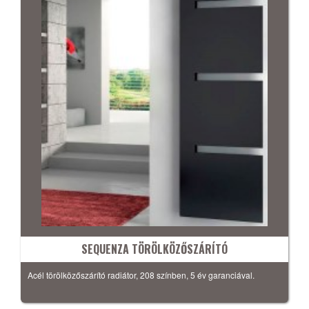
SEQUENZA TÖRÖLKÖZŐSZÁRÍTÓ
Acél törölközőszárító radiátor, 208 színben, 5 év garanciával.