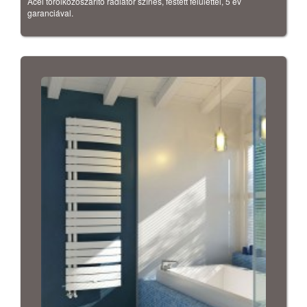
Acél törölközőszárító radiátor színes, festett felülettel, 5 év
garanciával.