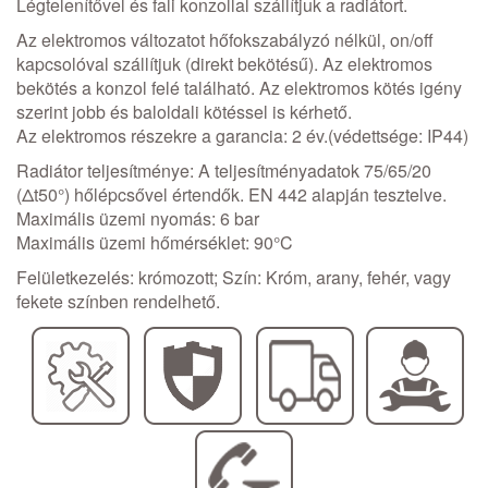
Légtelenítővel és fali konzollal szállítjuk a radiátort.
Az elektromos változatot hőfokszabályzó nélkül, on/off
kapcsolóval szállítjuk (direkt bekötésű). Az elektromos
bekötés a konzol felé található. Az elektromos kötés igény
szerint jobb és baloldali kötéssel is kérhető.
Az elektromos részekre a garancia: 2 év.(védettsége: IP44)
Radiátor teljesítménye: A teljesítményadatok 75/65/20
(Δt50°) hőlépcsővel értendők. EN 442 alapján tesztelve.
Maximális üzemi nyomás: 6 bar
Maximális üzemi hőmérséklet: 90°C
Felületkezelés: krómozott; Szín: Króm, arany, fehér, vagy
fekete színben rendelhető.