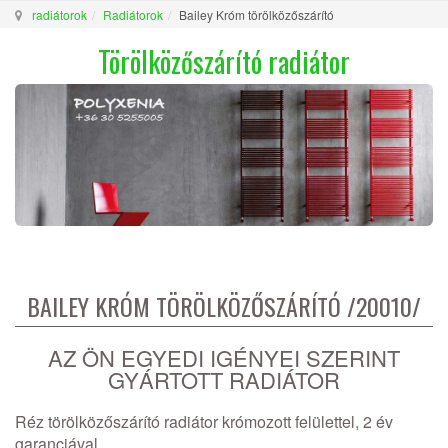
radiátorok
Radiátorok
Bailey Króm törölközőszárító
Törölközőszárító radiátor
BAILEY KRÓM TÖRÖLKÖZŐSZÁRÍTÓ /20010/
AZ ÖN EGYEDI IGÉNYEI SZERINT
GYÁRTOTT RADIÁTOR
Réz törölközőszárító radiátor krómozott felülettel, 2 év
garanciával.