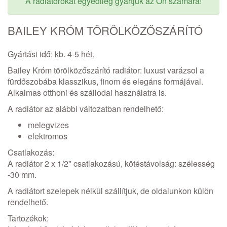
A radiátorokat egyedileg gyártjuk az Ön számára!
BAILEY KRÓM TÖRÖLKÖZŐSZÁRÍTÓ
Gyártási idő: kb. 4-5 hét.
Bailey Króm törölközőszárító radiátor: luxust varázsol a
fürdőszobába klasszikus, finom és elegáns formájával.
Alkalmas otthoni és szállodai használatra is.
A radiátor az alábbi változatban rendelhető:
melegvizes
elektromos
Csatlakozás:
A radiátor 2 x 1/2" csatlakozású, kötéstávolság: szélesség
-30 mm.
A radiátort szelepek nélkül szállítjuk, de oldalunkon külön
rendelhető.
Tartozékok: