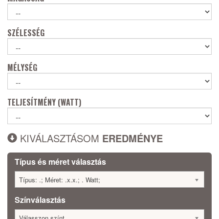
SZÉLESSÉG
MÉLYSÉG
TELJESÍTMÉNY (WATT)
KIVÁLASZTÁSOM
EREDMÉNYE
Típus és méret választás
Típus: .; Méret: .x.x.; . Watt;
Színválasztás
Válasszon színt