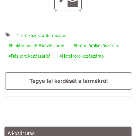
Törölközőszárító radiátor
Elektromos törölközőszárító
Króm törölközőszárító
Réz törölközőszárító
Hotel törölközőszárító
Tegye fel kérdését a termékről
A kosár üres