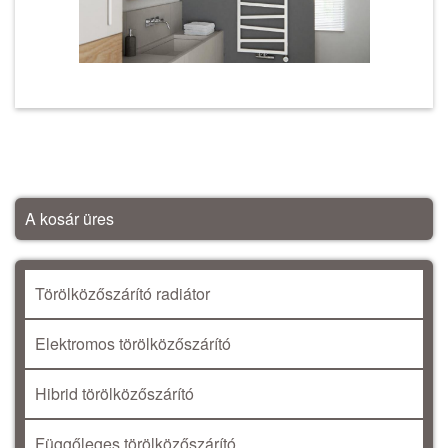
A kosár üres
Törölközőszárító radiátor
Elektromos törölközőszárító
Hibrid törölközőszárító
Függőleges törölközőszárító