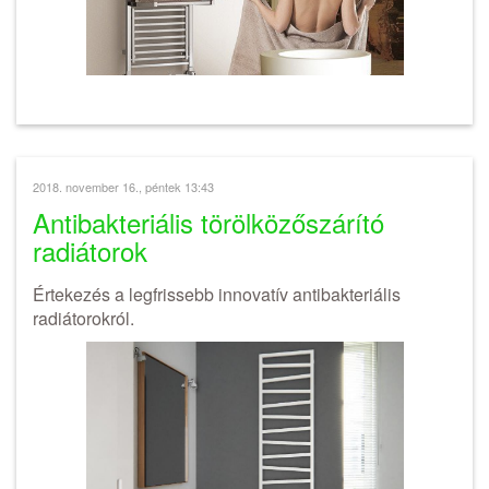
2018. november 16., péntek 13:43
Antibakteriális törölközőszárító
radiátorok
Értekezés a legfrissebb innovatív antibakteriális
radiátorokról.