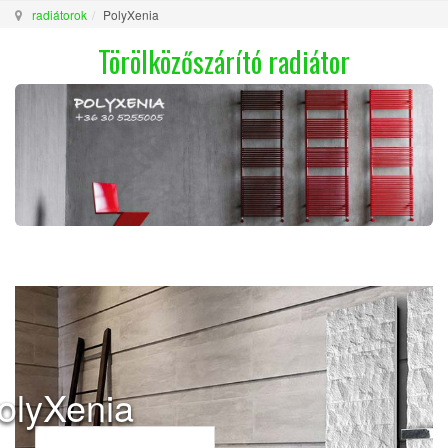
radiátorok
PolyXenia
Törölközőszárító radiátor
olyXenia