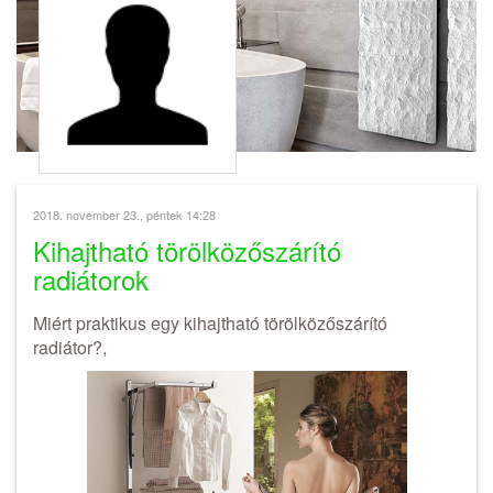
2018. november 23., péntek 14:28
Kihajtható törölközőszárító
radiátorok
Miért praktikus egy kihajtható törölközőszárító
radiátor?,