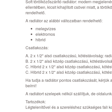
Soft törölközőszárító radiátor: modern megjelené
ellentétben, kicsit kihajlított csövei miatt, a tö
rendelhető.
A radiátor az alábbi változatban rendelhető:
melegvizes
elektromos
hibrid
Csatlakozás:
A. 2 x 1/2" alsó csatlakozású, kötéstávolság: ra
B. 2 x 1/2" alsó közép csatlakozású, kötéstávol
C. Hibrid 2 x 1/2" alsó közép csatlakozású, köté
C. Hibrid 2 x 1/2" alsó közép csatlakozású, köté
Ha tudja a radiátor pontos csatlakozását, kérjü
beírni!
A radiátort szelepek nélkül szállítjuk, de oldalun
Tartozékok:
Légtelenítővel és a szereléshez szükséges fali ko