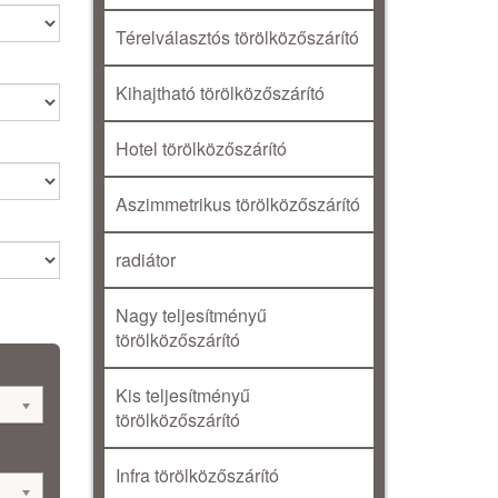
Térelválasztós törölközőszárító
Kihajtható törölközőszárító
Hotel törölközőszárító
Aszimmetrikus törölközőszárító
radiátor
Nagy teljesítményű
törölközőszárító
Kis teljesítményű
törölközőszárító
Infra törölközőszárító