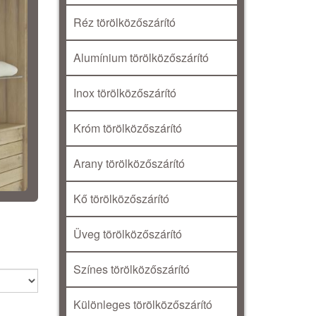
Réz törölközőszárító
Alumínium törölközőszárító
Inox törölközőszárító
Króm törölközőszárító
Arany törölközőszárító
Kő törölközőszárító
Üveg törölközőszárító
Színes törölközőszárító
Különleges törölközőszárító