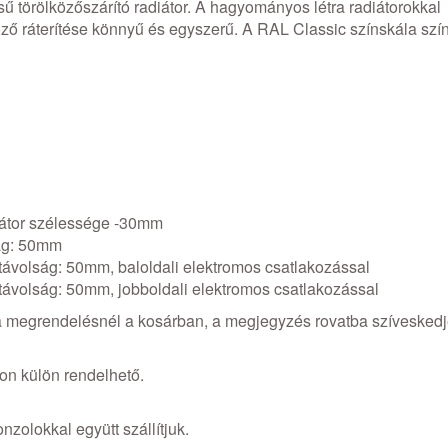
sű törölközőszárító radiátor. A hagyományos létra radiátorokkal
rölköző ráterítése könnyű és egyszerű. A RAL Classic színskála sz
diátor szélessége -30mm
ság: 50mm
stávolság: 50mm, baloldali elektromos csatlakozással
stávolság: 50mm, jobboldali elektromos csatlakozással
k a megrendelésnél a kosárban, a megjegyzés rovatba szívesked
kon külön rendelhető.
nzolokkal együtt szállítjuk.