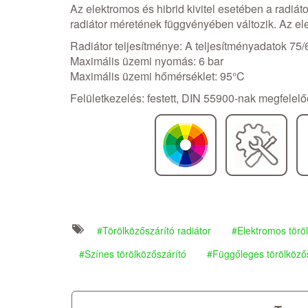
Az elektromos és hibrid kivitel esetében a radiáto
radiátor méretének függvényében változik. Az ele
Radiátor teljesítménye: A teljesítményadatok 75/
Maximális üzemi nyomás: 6 bar
Maximális üzemi hőmérséklet: 95°C
Felületkezelés: festett, DIN 55900-nak megfelelőe
Törölközőszárító radiátor
Elektromos törö
Színes törölközőszárító
Függőleges törölköző