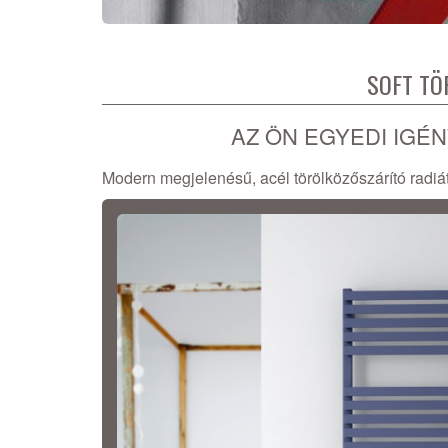
SOFT TÖ
AZ ÖN EGYEDI IGÉ
Modern megjelenésű, acél törölközőszárító radiát