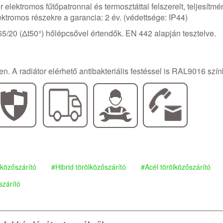
r elektromos fűtőpatronnal és termosztáttal felszerelt, teljesítm
ktromos részekre a garancia: 2 év. (védettsége: IP44)
65/20 (Δt50°) hőlépcsővel értendők. EN 442 alapján tesztelve.
n. A radiátor elérhető antibakteriális festéssel is RAL9016 szí
lközőszárító
Hibrid törölközőszárító
Acél törölközőszárító
szárító