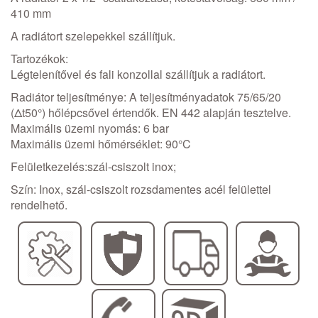
410 mm
A radiátort szelepekkel szállítjuk.
Tartozékok:
Légtelenítővel és fali konzollal szállítjuk a radiátort.
Radiátor teljesítménye: A teljesítményadatok 75/65/20
(Δt50°) hőlépcsővel értendők. EN 442 alapján tesztelve.
Maximális üzemi nyomás: 6 bar
Maximális üzemi hőmérséklet: 90°C
Felületkezelés:szál-csiszolt inox;
Szín: Inox, szál-csiszolt rozsdamentes acél felülettel
rendelhető.