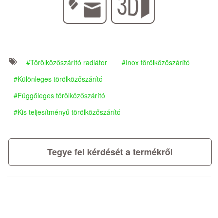
Törölközőszárító radiátor
Inox törölközőszárító
Különleges törölközőszárító
Függőleges törölközőszárító
Kis teljesítményű törölközőszárító
Tegye fel kérdését a termékről