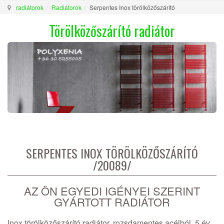
radiátorok
Radiátorok
Serpentes Inox törölközőszárító
Törölközőszárító radiátor
SERPENTES INOX TÖRÖLKÖZŐSZÁRÍTÓ
/20089/
AZ ÖN EGYEDI IGÉNYEI SZERINT
GYÁRTOTT RADIÁTOR
Inox törölközőszárító radiátor, rozsdamentes acélból, 5 év