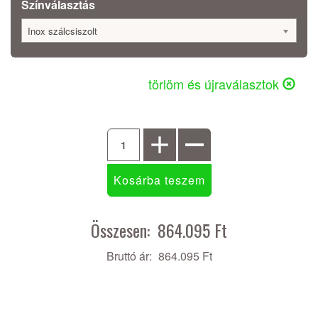
Színválasztás
Inox szálcsiszolt
törlöm és újraválasztok
Összesen:
864.095 Ft
Bruttó ár:
864.095 Ft