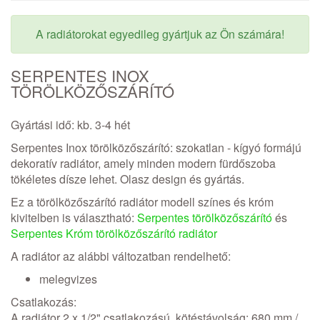
A radiátorokat egyedileg gyártjuk az Ön számára!
SERPENTES INOX
TÖRÖLKÖZŐSZÁRÍTÓ
Gyártási idő: kb. 3-4 hét
Serpentes Inox törölközőszárító: szokatlan - kígyó formájú
dekoratív radiátor, amely minden modern fürdőszoba
tökéletes dísze lehet. Olasz design és gyártás.
Ez a törölközőszárító radiátor modell színes és króm
kivitelben is választható:
Serpentes törölközőszárító
és
Serpentes Króm törölközőszárító radiátor
A radiátor az alábbi változatban rendelhető:
melegvizes
Csatlakozás:
A radiátor 2 x 1/2" csatlakozású, kötéstávolság: 680 mm /