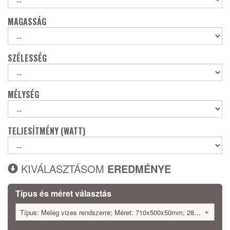
MAGASSÁG
SZÉLESSÉG
MÉLYSÉG
TELJESÍTMÉNY (WATT)
KIVÁLASZTÁSOM
EREDMÉNYE
Típus és méret választás
Típus: Meleg vizes rendszerre; Méret: 710x500x50mm; 285 Watt; 864095 Ft