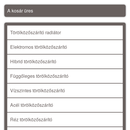
A kosár üres
Törölközőszárító radiátor
Elektromos törölközőszárító
Hibrid törölközőszárító
Függőleges törölközőszárító
Vízszintes törölközőszárító
Acél törölközőszárító
Réz törölközőszárító