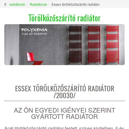
radiátorok
Radiátorok
Essex törölközőszárító radiátor
Törölközőszárító radiátor
ESSEX TÖRÖLKÖZŐSZÁRÍTÓ RADIÁTOR
/20030/
AZ ÖN EGYEDI IGÉNYEI SZERINT
GYÁRTOTT RADIÁTOR
Acél törölközőszárító radiátor festett, színes kivitelben, 5 év