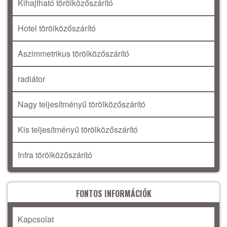
Kihajtható törölközőszárító
Hotel törölközőszárító
Aszimmetrikus törölközőszárító
radiátor
Nagy teljesítményű törölközőszárító
Kis teljesítményű törölközőszárító
Infra törölközőszárító
FONTOS INFORMÁCIÓK
Kapcsolat