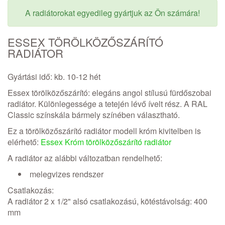
A radiátorokat egyedileg gyártjuk az Ön számára!
ESSEX TÖRÖLKÖZŐSZÁRÍTÓ
RADIÁTOR
Gyártási idő: kb. 10-12 hét
Essex törölközőszárító: elegáns angol stílusú fürdőszobai
radiátor. Különlegessége a tetején lévő ívelt rész. A RAL
Classic színskála bármely színében választható.
Ez a törölközőszárító radiátor modell króm kivitelben is
elérhető:
Essex Króm törölközőszárító radiátor
A radiátor az alábbi változatban rendelhető:
melegvizes rendszer
Csatlakozás:
A radiátor 2 x 1/2" alsó csatlakozású, kötéstávolság: 400
mm