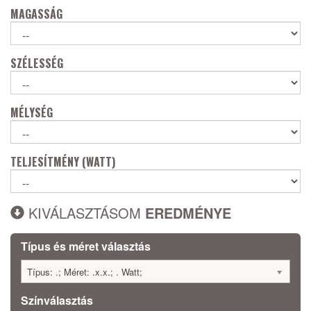
MAGASSÁG
SZÉLESSÉG
MÉLYSÉG
TELJESÍTMÉNY (WATT)
KIVÁLASZTÁSOM
EREDMÉNYE
Típus és méret választás
Típus: .; Méret: .x.x.; . Watt;
Színválasztás