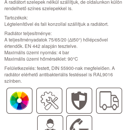
A radiátort szelepek nélkül szállítjuk, de oldalunkon külön
rendelhető színes szelepekkel is.
Tartozékok:
Légtelenítővel és fali konzollal szállítjuk a radiátort.
Radiátor teljesítménye:
A teljesítményadatok 75/65/20 (Δt50°) hőlépcsővel
értendők. EN 442 alapján tesztelve.
Maximális üzemi nyomás: 4 bar
Maximális üzemi hőmérséklet: 90°C
Felületkezelés: festett, DIN 55900-nak megfelelően. A
radiátor elérhető antibakteriális festéssel is RAL9016
színben.